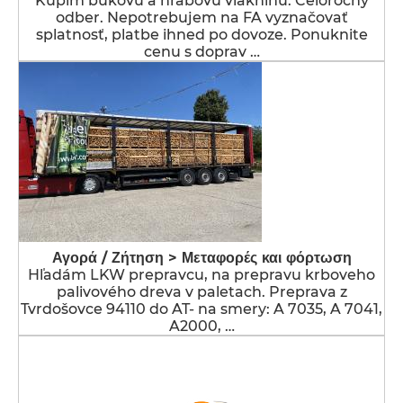
Kupim bukovu a hrabovu vlakninu. Celoročný
odber. Nepotrebujem na FA vyznačovať
splatnosť, platbe ihned po dovoze. Ponuknite
cenu s doprav …
Αγορά / Ζήτηση > Μεταφορές και φόρτωση
Hľadám LKW prepravcu, na prepravu krboveho
palivového dreva v paletach. Preprava z
Tvrdošovce 94110 do AT- na smery: A 7035, A 7041,
A2000, …